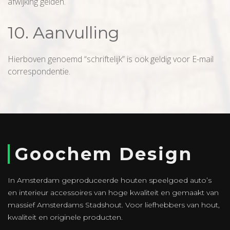
afwijking gelden.
10. Aanvulling
Hierboven genoemd “schriftelijk” is ook geldig voor E-mail
correspondentie.
Goochem Design
In Amsterdam geproduceerde houten speelgoed auto’s
en interieur accessoires van hoge kwaliteit en gemaakt van
massief Amsterdams Stadshout. Voor liefhebbers van hout,
kwaliteit en originele producten.