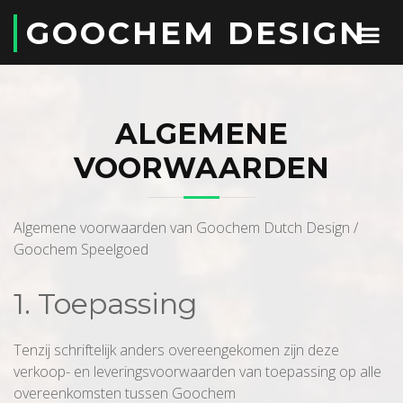
GOOCHEM DESIGN
ALGEMENE
VOORWAARDEN
Algemene voorwaarden van Goochem Dutch Design /
Goochem Speelgoed
1. Toepassing
Tenzij schriftelijk anders overeengekomen zijn deze
verkoop- en leveringsvoorwaarden van toepassing op alle
overeenkomsten tussen Goochem